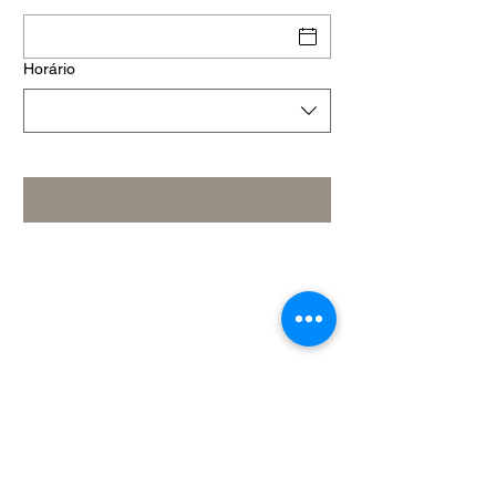
Horário
Nous suivre :
Le Petit Verdot
Restaurant à Aix en Provence
7 Rue d'entrecasteaux
13100 Aix en Provence
04 42 27 30 12