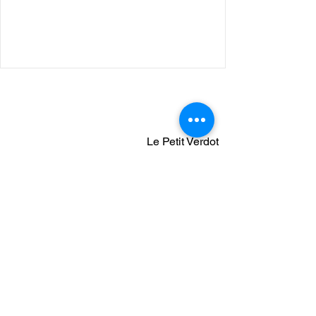
Nous suivre :
Le Petit Verdot
Restaurant à Aix en Provence
7 Rue d'entrecasteaux
13100 Aix en Provence
04 42 27 30 12
©
2019-2023
Le Petit Verdot. Site créé par
IDP13