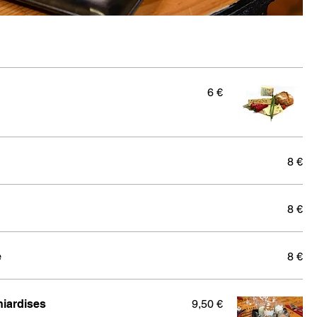
6 €
8 €
8 €
e
8 €
niardises
9,50 €