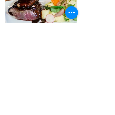
Ven y pasa un momento relajante lleno de
sabores. Nuestro equipo está aquí para su
bienestar. Regala tus diferentes platos con
el vino adecuado. Tenemos una gran
selección de vinos. Cálido en nuestro
ambiente íntimo o en la terraza, disfrute de
su comida sin preocuparse por nada.
Seguirnos
Le Petit Verdot
Restaurant à Aix en Provence
7 Rue d'entrecasteaux
13100 Aix en Provence